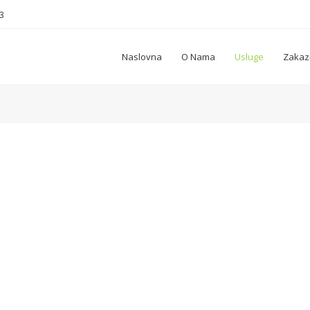
83
Naslovna
O Nama
Usluge
Zakaz