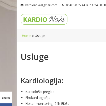
Skip
kardionova@gmail.com
064/350 85 44 ili 011/243 03 
to
content
Home
»
Usluge
Usluge
Kardiologija:
Kardiološki pregled
Ehokardiografija
Shares
Holter monitoring
24h EKGa